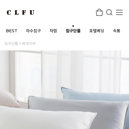
BEST
자수침구
차렵
침구단품
호텔베딩
속통
침구단품
베개커버