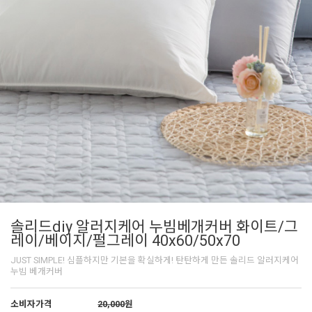
솔리드diy 알러지케어 누빔베개커버 화이트/그
레이/베이지/펄그레이 40x60/50x70
JUST SIMPLE! 심플하지만 기본을 확실하게! 탄탄하게 만든 솔리드 알러지케어
누빔 베개커버
소비자가격
20,000
원