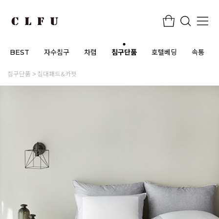
BEST
자수침구
차렵
침구단품
호텔베딩
속통
침구단품
침대패드&카펫