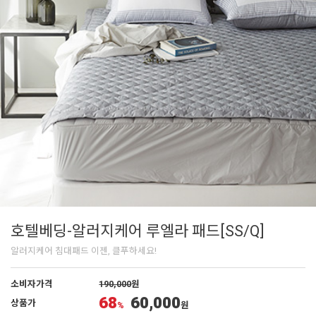
호텔베딩-알러지케어 루엘라 패드[SS/Q]
알러지케어 침대패드 이젠, 클푸하세요!
소비자가격
190,000
원
68
60,000
상품가
%
원