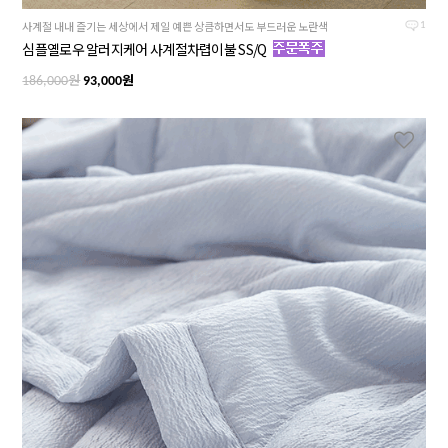
사계절 내내 즐기는 세상에서 제일 예쁜 상큼하면서도 부드러운 노란색
1
심플옐로우 알러지케어 사계절차렵이불 SS/Q
원
원
186,000
93,000