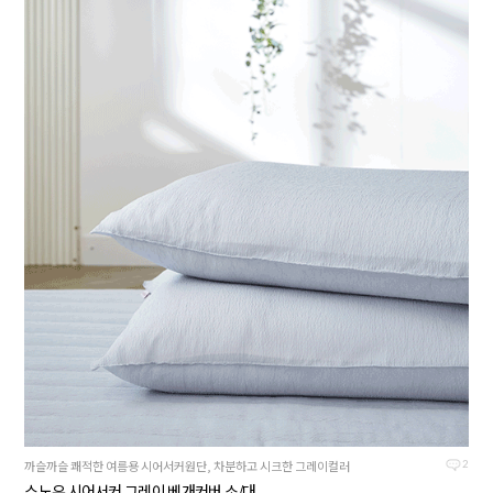
까슬까슬 쾌적한 여름용 시어서커원단, 차분하고 시크한 그레이컬러
2
스노우 시어서커 그레이 베개커버 소/대