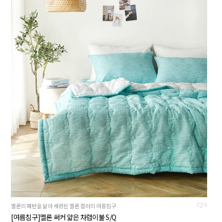
멜론의 패턴을 닮아 세련된 멜론 컬러의 여름침구
5
[여름침구]멜론 써커 얇은 차렵이불 S/Q