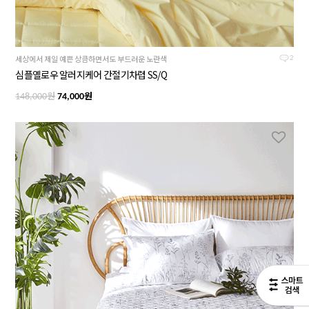
세상에서 제일 예쁜 상큼하면서도 부드러운 노란색
2
심플옐로우 알러지케어 간절기차렵 SS/Q
원
원
148,000
74,000