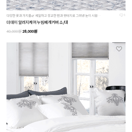
다양한 꽃과 가지를🌿 세밀하고 정교한 펜과 붓터치로 그려낸 눈이 시원한 더데이 시리즈
1
더데이 알러지케어 누빔베개커버 소/대
원
원
40,000
28,000