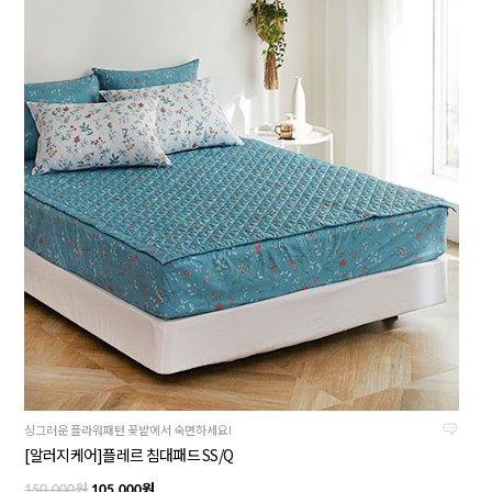
싱그러운 플라워패턴 꽃밭에서 숙면하세요!
[알러지케어]플레르 침대패드 SS/Q
원
원
150,000
105,000