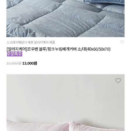
스크레치패턴이 예쁜 알러지케어 제품
[알러지케어]르우벤 블루/핑크 누빔베개커버 소/대(40x60/50x70)
원
원
22,000
13,000