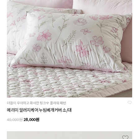
더없이 우아하고 화사한 핑크🌹 플라워 패턴
메리미 알러지케어 누빔베개커버 소/대
원
원
40,000
28,000