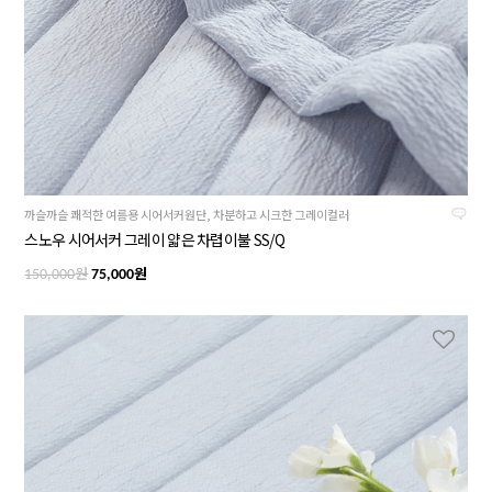
까슬까슬 쾌적한 여름용 시어서커원단, 차분하고 시크한 그레이컬러
스노우 시어서커 그레이 얇은 차렵이불 SS/Q
원
원
150,000
75,000