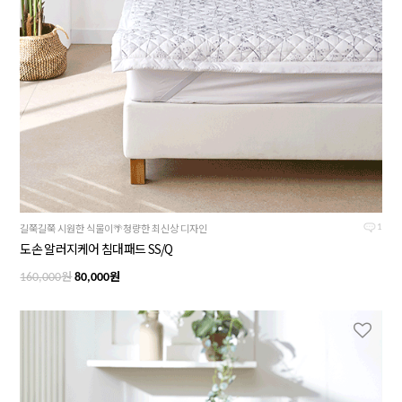
길쭉길쭉 시원한 식물이🌴청량한 최신상 디자인
1
도손 알러지케어 침대패드 SS/Q
원
원
160,000
80,000