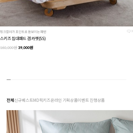
핑크컬러가 포인트로 돋보이는 패턴
3
스키즈 침대패드 겸 카펫(SS)
원
원
160,000
39,000
전체
신규
베스트
MD픽
키즈
온라인 기획상품
이벤트 진행상품