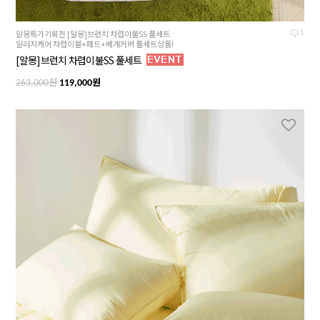
알몽특가기획전 [알몽]브런치 차렵이불SS 풀세트
1
알러지케어 차렵이불+패드+베개커버 풀세트상품!
[알몽]브런치 차렵이불SS 풀세트
원
원
263,000
119,000