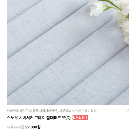
까슬까슬 쾌적한 여름용 시어서커원단, 차분하고 시크한 그레이컬러
스노우 시어서커 그레이 침대패드 SS/Q
원
원
118,000
59,000