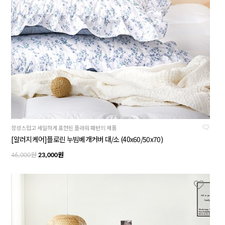
정성스럽고 세밀하게 표현된 플라워 패턴의 제품
[알러지케어]플로린 누빔베개커버 대/소 (40x60/50x70)
원
원
46,000
23,000