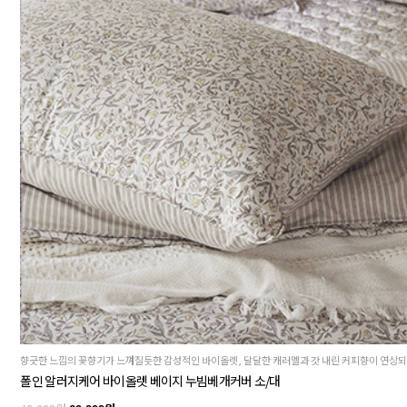
폴인 알러지케어 바이올렛 베이지 누빔베개커버 소/대