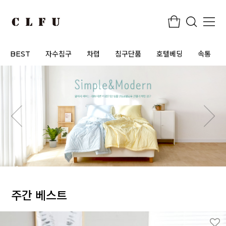
BEST
자수침구
차렵
침구단품
호텔베딩
속통
주간 베스트