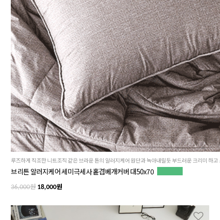
브리튼 알러지케어 세미극세사 홑겹베개커버 대50x70
원
원
36,000
18,000