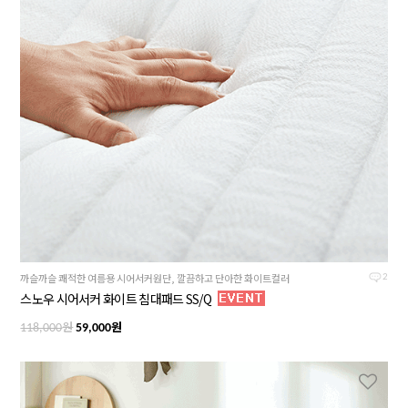
까슬까슬 쾌적한 여름용 시어서커원단, 깔끔하고 단아한 화이트컬러
2
스노우 시어서커 화이트 침대패드 SS/Q
원
원
118,000
59,000