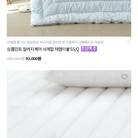
사계절 즐기는 몽실몽실 부드러운 컬러감과 기분까지 상쾌해지는 하늘빛
심플민트 알러지케어 사계절 차렵이불 SS/Q
원
원
186,000
93,000