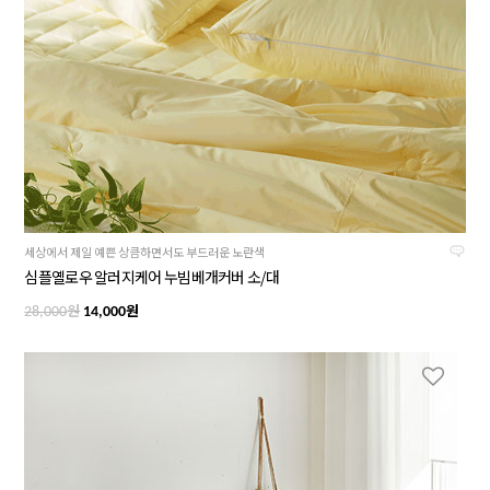
세상에서 제일 예쁜 상큼하면서도 부드러운 노란색
심플옐로우 알러지케어 누빔베개커버 소/대
원
원
28,000
14,000