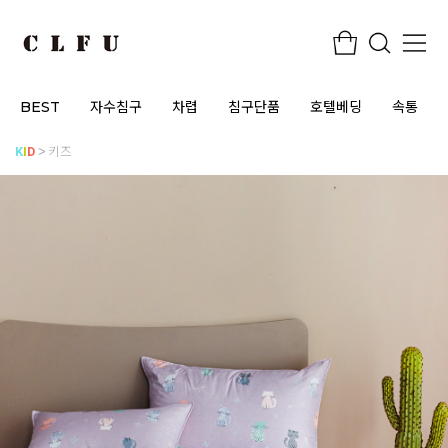
BEST
자수침구
차렵
침구단품
호텔베딩
속통
K
I
D
키즈