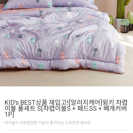
KID's BEST상품 재입고![알러지케어]윙키 차렵
이불 풀세트 S[차렵이불S + 패드SS + 베개커버
1P]
아이들이 선호할만한 기분이 좋아지는 소프트한 컬러감