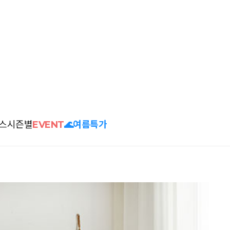
스
시즌별
EVENT
🌊여름특가