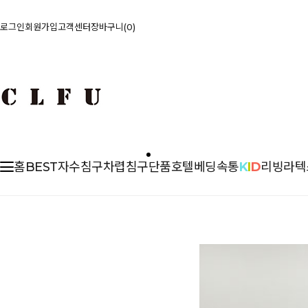
로그인
회원가입
고객센터
장바구니
0
홈
BEST
자수침구
차렵
침구단품
호텔베딩
속통
K
I
D
리빙
라텍