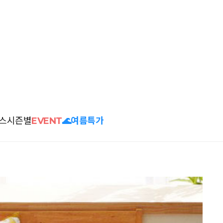
스
시즌별
EVENT
🌊여름특가