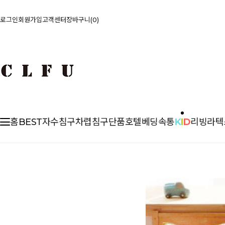
로그인
회원가입
고객센터
장바구니
0
홈
BEST
자수침구
차렵
침구단품
호텔베딩
속통
K
I
D
리빙
라텍