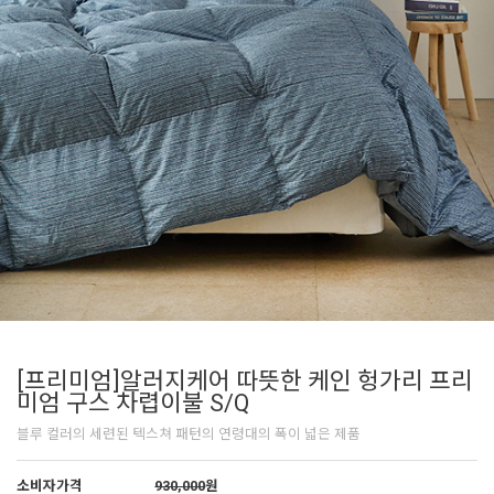
[프리미엄]알러지케어 따뜻한 케인 헝가리 프리
미엄 구스 차렵이불 S/Q
블루 컬러의 세련된 텍스쳐 패턴의 연령대의 폭이 넓은 제품
소비자가격
930,000
원