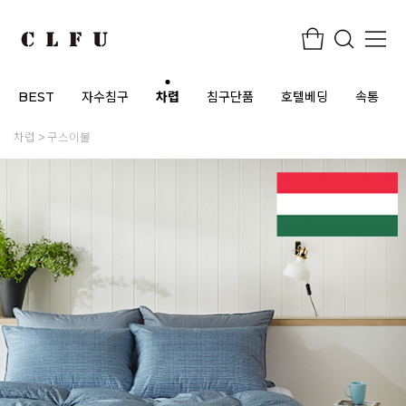
BEST
자수침구
차렵
침구단품
호텔베딩
속통
차렵
구스이불